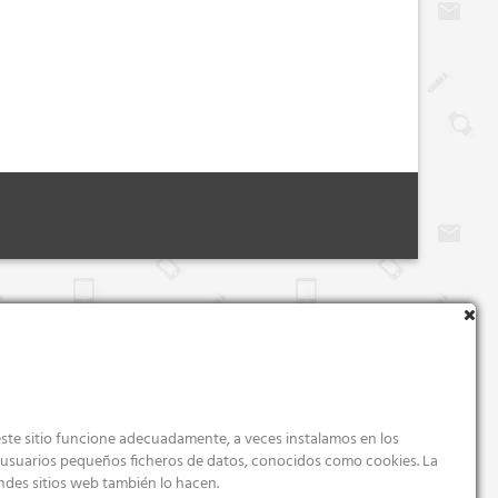
ste sitio funcione adecuadamente, a veces instalamos en los
s usuarios pequeños ficheros de datos, conocidos como cookies. La
ndes sitios web también lo hacen.