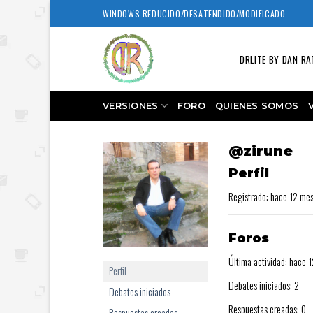
Skip
WINDOWS REDUCIDO/DESATENDIDO/MODIFICADO
to
content
DRLITE BY DAN RA
VERSIONES
FORO
QUIENES SOMOS
@zirune
Perfil
Registrado: hace 12 me
Foros
Última actividad: hace 
Perfil
Debates iniciados: 2
Debates iniciados
Respuestas creadas: 0
Respuestas creadas