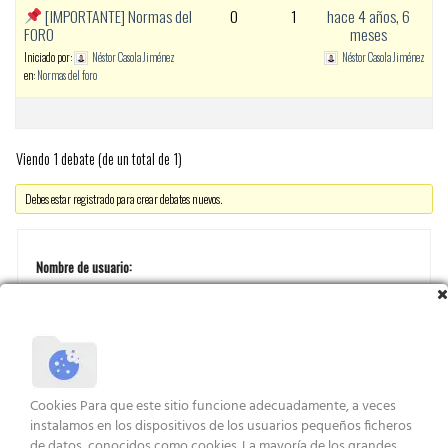
[IMPORTANTE] Normas del
0
1
hace 4 años, 6
FORO
meses
Iniciado por:
Néstor Casola Jiménez
Néstor Casola Jiménez
en:
Normas del foro
Viendo 1 debate (de un total de 1)
Debes estar registrado para crear debates nuevos.
Nombre de usuario:
Contraseña:
Cookies Para que este sitio funcione adecuadamente, a veces
instalamos en los dispositivos de los usuarios pequeños ficheros
Recordar mi contraseña
de datos, conocidos como cookies. La mayoría de los grandes