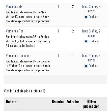
Versiones Mx
1
2
hace 3 años, 2
meses
Foro dedicado a las versiones DR Lite M de
Windows 10, que no incluyen tienda de Apps y
Dan Ratia
Defender, con personalización y algunos extras
Versiones Final
1
2
hace 3 años, 2
meses
Foro dedicado a las versiones DR Lite Final de
Windows 10, actualizaciones de las versiones 1 y
Dan Ratia
2 (fin de soporte oficial de base)
Versiones Donacion
1
1
hace 4 años, 3
meses
Foro dedicado a las versiones DR Lite Donacion
de Windows 10, que incluyen tienda de Apps sin
Dan Ratia
Defender, con personalización y algunos extras
Viendo 1 debate (de un total de 1)
Debate
Usuarios
Entradas
Última
publicación