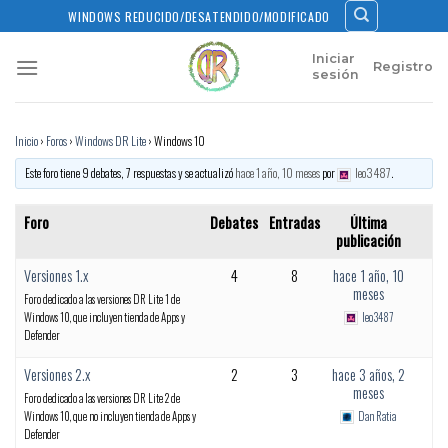
Skip
WINDOWS REDUCIDO/DESATENDIDO/MODIFICADO
to
content
Iniciar
Registro
sesión
Inicio
›
Foros
›
Windows DR Lite
›
Windows 10
Este foro tiene 9 debates, 7 respuestas y se actualizó
hace 1 año, 10 meses
por
leo3487
.
Foro
Debates
Entradas
Última
publicación
Versiones 1.x
4
8
hace 1 año, 10
meses
Foro dedicado a las versiones DR Lite 1 de
Windows 10, que incluyen tienda de Apps y
leo3487
Defender
Versiones 2.x
2
3
hace 3 años, 2
meses
Foro dedicado a las versiones DR Lite 2 de
Windows 10, que no incluyen tienda de Apps y
Dan Ratia
Defender