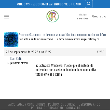
Skip
WINDOWS REDUCIDO/DESATENDIDO/MODIFICADO
to
content
Iniciar
Registro
sesión
Inicio
›
Foros
›
Presentate/Cuestiones
›
en la version windows 10 el fondo tema oscuros salen por defecto
y no cambia
›
Respuesta a: en la version windows 10 el fondo tema oscuros salen por defecto y no
cambia
23 de septiembre de 2022 a las 16:22
#1250
Dan Ratia
Superadministrador
Ya activaste Windows? Puede que el metodo de
activacion que usaste no funcione bien o no active
totalmente el sistema
AVISO LEGAL Y CONDICIONES
POLÍTICA DE COOKIES
DERECHOS ARCO
POLÍTICA DE PRIVACIDAD
CONTACTO