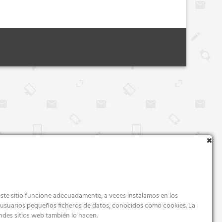
ste sitio funcione adecuadamente, a veces instalamos en los
s usuarios pequeños ficheros de datos, conocidos como cookies. La
ndes sitios web también lo hacen.