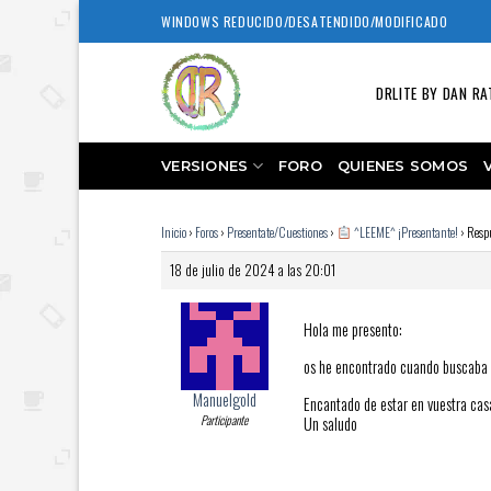
Skip
WINDOWS REDUCIDO/DESATENDIDO/MODIFICADO
to
content
DRLITE BY DAN RA
VERSIONES
FORO
QUIENES SOMOS
Inicio
›
Foros
›
Presentate/Cuestiones
›
^LEEME^ ¡Presentante!
›
Resp
18 de julio de 2024 a las 20:01
Hola me presento:
os he encontrado cuando buscaba u
Manuelgold
Encantado de estar en vuestra cas
Participante
Un saludo