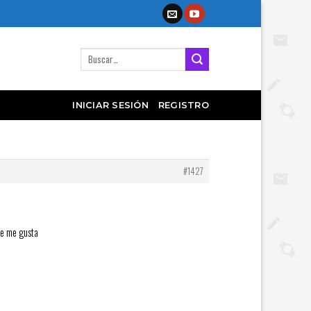
Buscar
por:
INICIAR SESIÓN
REGISTRO
#1427
ue me gusta