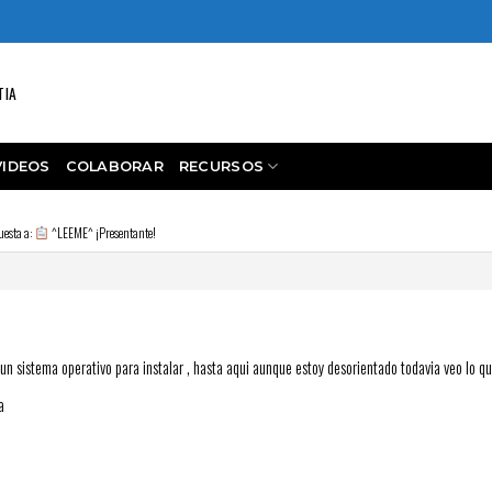
TIA
VIDEOS
COLABORAR
RECURSOS
uesta a:
^LEEME^ ¡Presentante!
n sistema operativo para instalar , hasta aqui aunque estoy desorientado todavia veo lo q
a