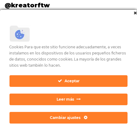
@kreatorftw
Perfil
Registrado: hace 4 años, 5 meses
Foros
Cookies Para que este sitio funcione adecuadamente, a veces
instalamos en los dispositivos de los usuarios pequeños ficheros
Última actividad: hace 4 años, 5 meses
de datos, conocidos como cookies. La mayoría de los grandes
Debates iniciados: 2
sitios web también lo hacen.
Respuestas creadas: 0
Aceptar
Perfil del foro: Participante
Leer más
Cambiar ajustes
AVISO LEGAL Y CONDICIONES
POLÍTICA DE COOKIES
DERECHOS ARCO
POLÍTICA DE PRIVACIDAD
CONTACTO