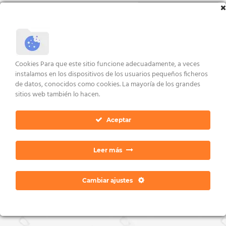
Debates del foro
iniciados
¡Vaya, no hay debates aquí!
Cookies Para que este sitio funcione adecuadamente, a veces
instalamos en los dispositivos de los usuarios pequeños ficheros
de datos, conocidos como cookies. La mayoría de los grandes
sitios web también lo hacen.
Aceptar
AVISO LEGAL Y CONDICIONES
POLÍTICA DE COOKIES
DERECHOS ARCO
POLÍTICA DE PRIVACIDAD
CONTACTO
Copyright 2026 ©
Dan Ratia
Leer más
Cambiar ajustes