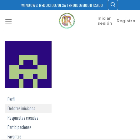
Skip
WINDOWS REDUCIDO/DESATENDIDO/MODIFICADO
to
content
Iniciar
Registro
sesión
Perfil
Debates iniciados
Respuestas creadas
Participaciones
Favoritos