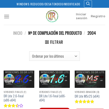
Skip
WINDOWS REDUCIDO/DESATENDIDO/MODIFICADO
to
content
Iniciar
Registro
sesión
INICIO
/
Nº DE COMPILACIÓN DEL PRODUCTO
/
2004
FILTRAR
VERSIONES FINALES (F)
VERSIONES FINALES (F)
VERSIONES DONACIÓN (D)
DR Lite 2.6-Final
DR Lite 1.6-Final (x86-
DR Lite M5r2S (x64)
(x86-x64)
x64)
Valorado