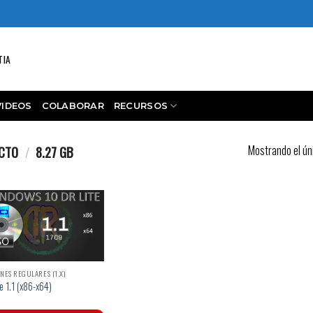
TIA
VIDEOS
COLABORAR
RECURSOS
Mostrando el ún
UCTO
/
8.27 GB
NES REGULARES (1.X)
e 1.1 (x86-x64)