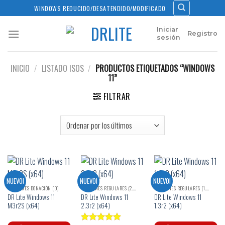
Skip
WINDOWS REDUCIDO/DESATENDIDO/MODIFICADO
to
content
Iniciar
Registro
sesión
INICIO
/
LISTADO ISOS
/
PRODUCTOS ETIQUETADOS “WINDOWS
11”
FILTRAR
NUEVO!
NUEVO!
NUEVO!
VERSIONES DONACIÓN (D)
VERSIONES REGULARES (2.X)
VERSIONES REGULARES (1.X)
DR Lite Windows 11
DR Lite Windows 11
DR Lite Windows 11
M3r2S (x64)
2.3r2 (x64)
1.3r2 (x64)