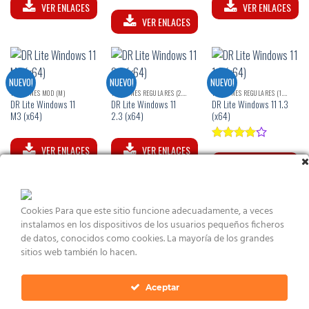
Valorado
VER ENLACES
VER ENLACES
con
5.00
VER ENLACES
de 5
NUEVO!
NUEVO!
NUEVO!
VERSIONES MOD (M)
VERSIONES REGULARES (2.X)
VERSIONES REGULARES (1.X)
DR Lite Windows 11
DR Lite Windows 11
DR Lite Windows 11 1.3
M3 (x64)
2.3 (x64)
(x64)
Valorado
VER ENLACES
VER ENLACES
con
4.00
VER ENLACES
de 5
Cookies Para que este sitio funcione adecuadamente, a veces
instalamos en los dispositivos de los usuarios pequeños ficheros
NUEVO!
VERSIONES DONACIÓN (D)
VERSIONES REGULARES (2.X)
de datos, conocidos como cookies. La mayoría de los grandes
DR Lite Windows 11
DR Lite Windows 11
sitios web también lo hacen.
M2r2S (x64)
2.2r2 (x64)
Aceptar
VER ENLACES
VER ENLACES