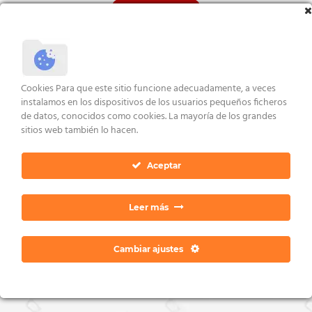
con
5.00
Valorado
Valorado
VER ENLACES
de 5
con
4.00
con
5.00
VER ENLACES
VER ENLACES
de 5
de 5
Cookies Para que este sitio funcione adecuadamente, a veces
instalamos en los dispositivos de los usuarios pequeños ficheros
VERSIONES REGULARES (1.X)
de datos, conocidos como cookies. La mayoría de los grandes
DR Lite 1.8r2 (x86-
sitios web también lo hacen.
x64)
Aceptar
VER ENLACES
Leer más
AVISO LEGAL Y CONDICIONES
POLÍTICA DE COOKIES
DERECHOS ARCO
POLÍTICA DE PRIVACIDAD
CONTACTO
Cambiar ajustes
Copyright 2026 ©
Dan Ratia