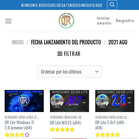
Skip
WINDOWS REDUCIDO/DESATENDIDO/MODIFICADO
to
content
Iniciar
Registro
sesión
INICIO
/
FECHA LANZAMIENTO DEL PRODUCTO
/
2021 AGO
FILTRAR
VERSIONES REGULARES (2.X)
VERSIONES DONACIÓN (D)
VERSIONES REGULARES (2.X)
DR Lite Windows 11
DR Lite 2.8r2 (x86-
DR Lite M7r2S (x64)
2.0 preview (x64)
x64)
Valorado