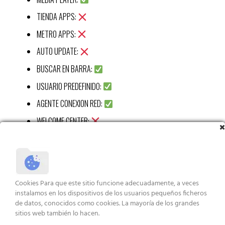
TIENDA APPS:
METRO APPS:
AUTO UPDATE:
BUSCAR EN BARRA:
USUARIO PREDEFINIDO:
AGENTE CONEXION RED:
WELCOME CENTER:
CALC:
RECORTES APP:
STICKY APP:
Cookies Para que este sitio funcione adecuadamente, a veces
VISUALIZ WIN 7:
instalamos en los dispositivos de los usuarios pequeños ficheros
de datos, conocidos como cookies. La mayoría de los grandes
XBOX APP:
sitios web también lo hacen.