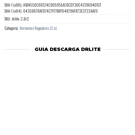
SHA-1 (x86): A1B455DC66124C90595EAC8CD730C4139694D1CF
SHA-1 (x64): 04358678AFD74C7FF7B8F64879AF873E3722AAF0
SKU:
drlite-2.8r2
Categoría:
Versiones Regulares (2.x)
GUIA DESCARGA DRLITE