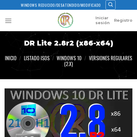
Skip
WINDOWS REDUCIDO/DESATENDIDO/MODIFICADO
to
content
Iniciar
Registro
sesión
DR Lite 2.8r2 (x86-x64)
INICIO
/
LISTADO ISOS
/
WINDOWS 10
/
VERSIONES REGULARES
(2.X)