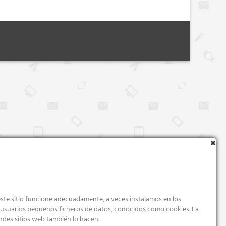
ste sitio funcione adecuadamente, a veces instalamos en los
s usuarios pequeños ficheros de datos, conocidos como cookies. La
ndes sitios web también lo hacen.