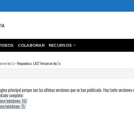
TIA
VIDEOS
COLABORAR
RECURSOS
on en los 1.x
›
Respuesta a: LAST Version en los 1.x
 pagina principal porque son las ultimas versiones que se han publicado. Hay tanto versio
istado completo:
sion/windows-10/
sion/windows-11/