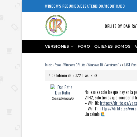
Skip
WINDOWS REDUCIDO/DESATENDIDO/MODIFICADO
to
content
DRLITE BY DAN RA
VERSIONES
FORO
QUIENES SOMOS
Inicio
›
Foros
›
Windows DR Lite
›
Windows 10
›
Versiones 1.x
›
LAST Versi
14 de febrero de 2022 a las 18:37
No, eso es solo los que hay en la
Dan Ratia
21H2, solo tienes que acceder al l
Superadministrador
– Win 10:
https://drlite.es/ver
– Win 11:
https://drlite.es/ver
Un saludo