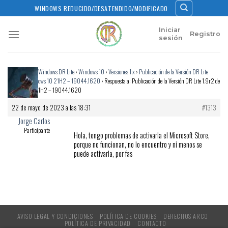
Skip
WINDOWS REDUCIDO/DESATENDIDO/MODIFICADO
to
content
Iniciar
Registro
sesión
Inicio
›
Foros
›
Windows DR Lite
›
Windows 10
›
Versiones 1.x
›
Publicación de la Versión DR Lite
1.9r2 de Windows 10 21H2 – 19044.1620
›
Respuesta a: Publicación de la Versión DR Lite 1.9r2 de
Windows 10 21H2 – 19044.1620
22 de mayo de 2023 a las 18:31
#1313
Jorge Carlos
Participante
Hola, tengo problemas de activarla el Microsoft Store,
porque no funcionan, no lo encuentro y ni menos se
puede activarla, por fas
AVISO LEGAL Y CONDICIONES
POLÍTICA DE COOKIES
DERECHOS ARCO
POLÍTICA DE PRIVACIDAD
CONTACTO