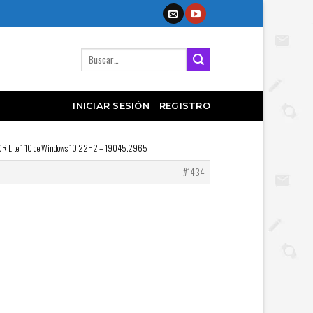
Buscar
por:
INICIAR SESIÓN
REGISTRO
ón DR Lite 1.10 de Windows 10 22H2 – 19045.2965
#1434