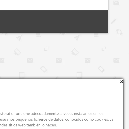
ste sitio funcione adecuadamente, a veces instalamos en los
s usuarios pequeños ficheros de datos, conocidos como cookies. La
ndes sitios web también lo hacen.