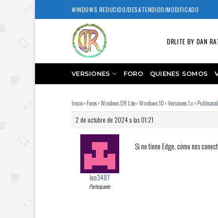
Skip
WINDOWS REDUCIDO/DESATENDIDO/MODIFICADO
to
content
DRLITE BY DAN RA
VERSIONES
FORO
QUIENES SOMOS
Inicio
›
Foros
›
Windows DR Lite
›
Windows 10
›
Versiones 1.x
›
Publicaci
2 de octubre de 2024 a las 01:21
Si no tiene Edge, cómo nos conec
leo3487
Participante