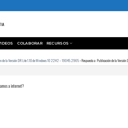
TIA
VIDEOS
COLABORAR
RECURSOS
ón de la Versión DR Lite 1.10 de Windows 10 22H2 – 19045.2965
›
Respuesta a: Publicación de la Versi
tamos a internet?