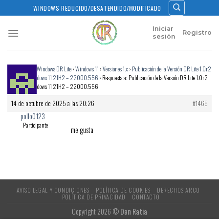
Skip
WINDOWS REDUCIDO/DESATENDIDO/MODIFICADO
to
content
Iniciar
Registro
sesión
Inicio
›
Foros
›
Windows DR Lite
›
Windows 11
›
Versiones 1.x
›
Publicación de la Versión DR Lite 1.0r2
basada en Windows 11 21H2 – 22000.556
›
Respuesta a: Publicación de la Versión DR Lite 1.0r2
basada en Windows 11 21H2 – 22000.556
14 de octubre de 2025 a las 20:26
#1465
pollo0123
Participante
me gusta
AVISO LEGAL Y CONDICIONES
POLÍTICA DE COOKIES
DERECHOS ARCO
POLÍTICA DE PRIVACIDAD
CONTACTO
Copyright 2026 ©
Dan Ratia