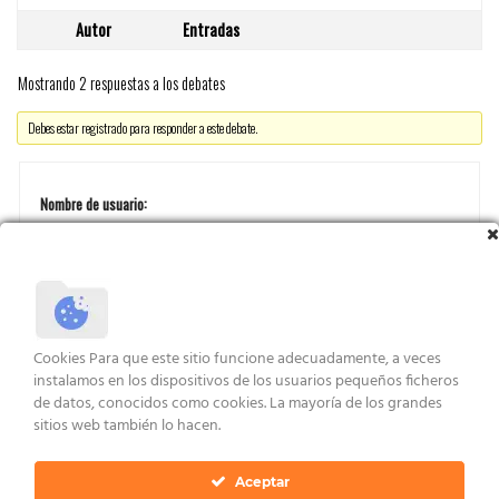
Autor
Entradas
Mostrando 2 respuestas a los debates
Debes estar registrado para responder a este debate.
Nombre de usuario:
Contraseña:
Cookies Para que este sitio funcione adecuadamente, a veces
instalamos en los dispositivos de los usuarios pequeños ficheros
Recordar mi contraseña
de datos, conocidos como cookies. La mayoría de los grandes
sitios web también lo hacen.
ACCEDER
Aceptar