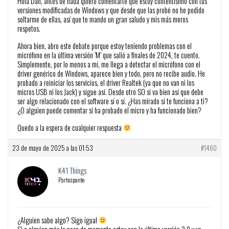
Hola Dan, antes de nada quiero comentarte que estoy contentísimo con tus
versiones modificadas de Windows y que desde que las probé no he podido
soltarme de ellas, así que te mando un gran saludo y mis más meros
respetos.
Ahora bien, abro este debate porque estoy teniendo problemas con el
micrófono en la última versión ‘M’ que salió a finales de 2024, te cuento.
Simplemente, por lo menos a mí, me llega a detectar el micrófono con el
driver genérico de Windows, aparece bien y todo, pero no recibe audio. He
probado a reiniciar los servicios, el driver Realtek (ya que no van ni los
micros USB ni los Jack) y sigue así. Desde otro SO sí va bien así que debe
ser algo relacionado con el software sí o sí. ¿Has mirado si te funciona a ti?
¿O alguien puede comentar si ha probado el micro y ha funcionado bien?
Quedo a la espera de cualquier respuesta
23 de mayo de 2025 a las 01:53
#1460
K41 Things
Participante
¿Alguien sabe algo? Sigo igual