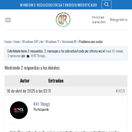
Skip
WINDOWS REDUCIDO/DESATENDIDO/MODIFICADO
to
content
Iniciar
Registro
sesión
Inicio
›
Foros
›
Windows DR Lite
›
Windows 11
›
Versiones M
›
Problema con audio
Este debate tiene 3 respuestas, 2 mensajes y ha sido actualizado por última vez el
hace 10 meses,
2 semanas
por
K41 Things
.
Mostrando 2 respuestas a los debates
Autor
Entradas
16 de abril de 2025 a las 02:11
#1459
K41 Things
Participante