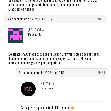
Si a alguien más le pasa de momento estoy con la última versión 2.0 y va
pero realmente me gustaría tener la otra, como dijo mi ex…
Graciasss y un saludo
24 de septiembre de 2025 a las 19:02
#1463
JESUS AVILA
Participante
Excelentes ISOS modificadas que resucitan y reviven laptos o pcs antiguas,
dan un buen redimiento, en ordenadores viejos uso rufus-3.20, va de
maravilla, muchas gracias por compartirlas
24 de septiembre de 2025 a las 19:59
#1464
K41 Things
Participante
Creo que te equivocaste de hilo, saludos