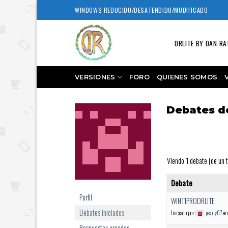
Skip
WINDOWS REDUCIDO/DESATENDIDO/MODIFICADO
to
content
DRLITE BY DAN RA
VERSIONES
FORO
QUIENES SOMOS
Debates de
Viendo 1 debate (de un t
Debate
Perfil
WIN11PRODRLITE
Debates iniciados
Iniciado por:
jesuly07
en
Respuestas creadas