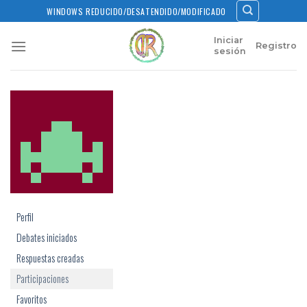
Skip
WINDOWS REDUCIDO/DESATENDIDO/MODIFICADO
to
content
Iniciar
Registro
sesión
Perfil
Debates iniciados
Respuestas creadas
Participaciones
Favoritos