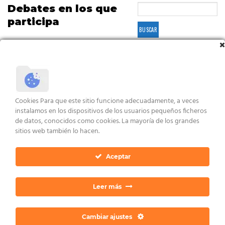
Debates en los que
participa
Viendo 1 debate (de un total de 1)
Debate
Usuarios
Entradas
Última
publicación
¡Hola a todos!
3
4
hace 3 años, 11
Cookies Para que este sitio funcione adecuadamente, a veces
meses
instalamos en los dispositivos de los usuarios pequeños ficheros
Iniciado por:
kimpbal
de datos, conocidos como cookies. La mayoría de los grandes
en:
Presentate/Cuestiones
Dan Ratia
sitios web también lo hacen.
Aceptar
Viendo 1 debate (de un total de 1)
Leer más
Cambiar ajustes