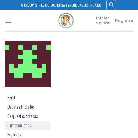
Skip
WINDOWS REDUCIDO/DESATENDIDO/MODIFICADO
to
content
Iniciar
Registro
sesión
Perfil
Debates iniciados
Respuestas creadas
Participaciones
Favoritos