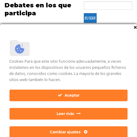
Debates en los que
participa
Viendo 1 debate (de un total de 1)
Debate
Usuarios
Entradas
Última
publicación
Un saludo al foro!
2
2
hace 3 años, 2
Cookies Para que este sitio funcione adecuadamente, a veces
meses
instalamos en los dispositivos de los usuarios pequeños ficheros
Iniciado por:
Pepe_DVC
de datos, conocidos como cookies. La mayoría de los grandes
en:
Presentate/Cuestiones
Dan Ratia
sitios web también lo hacen.
Aceptar
Viendo 1 debate (de un total de 1)
Leer más
Cambiar ajustes