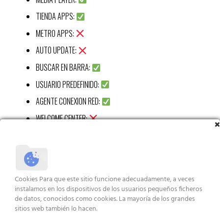
TIENDA APPS:
METRO APPS:
AUTO UPDATE:
BUSCAR EN BARRA:
USUARIO PREDEFINIDO:
AGENTE CONEXION RED:
WELCOME CENTER:
CALC:
RECORTES APP:
STICKY APP:
Cookies Para que este sitio funcione adecuadamente, a veces
VISUALIZ WIN 7:
instalamos en los dispositivos de los usuarios pequeños ficheros
de datos, conocidos como cookies. La mayoría de los grandes
XBOX APP:
sitios web también lo hacen.