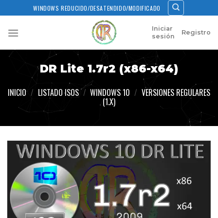
Skip
WINDOWS REDUCIDO/DESATENDIDO/MODIFICADO
to
content
Iniciar
Registro
sesión
DR Lite 1.7r2 (x86-x64)
INICIO
/
LISTADO ISOS
/
WINDOWS 10
/
VERSIONES REGULARES
(1.X)