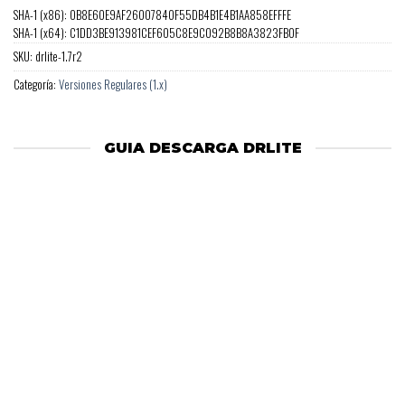
SHA-1 (x86): 0B8E60E9AF26007840F55DB4B1E4B1AA858EFFFE
SHA-1 (x64): C1DD3BE913981CEF605C8E9C092B8B8A3823FB0F
SKU:
drlite-1.7r2
Categoría:
Versiones Regulares (1.x)
GUIA DESCARGA DRLITE