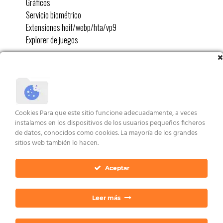
Gráficos
Servicio biométrico
Extensiones heif/webp/hta/vp9
Explorer de juegos
NOTAS
Esta versión de Windows NO va PRE-ACTIVADA
Lo que hay eliminado no se puede restaurar de forma
funcional (ej. MS Store/Defender)
No se puede ajustar la zona horaria desde Configuración,
Cookies Para que este sitio funcione adecuadamente, a veces
instalamos en los dispositivos de los usuarios pequeños ficheros
utilizar desde Panel de Control/Fecha y Hora/Cambiar Zona
de datos, conocidos como cookies. La mayoría de los grandes
Horaria
sitios web también lo hacen.
Aceptar
Características
Valoraciones
Leer más