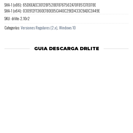
SHA-1 (x86): 65D6EAEC30128F528EF8767562A70F85137E078E
SHA-1 (x64): 030912F1360E780E85CA40C29ED433C9ADC2A49E
SKU:
drlite-2.10r2
Categorías:
Versiones Regulares (2.x)
,
Windows 10
GUIA DESCARGA DRLITE