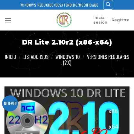
Skip
WINDOWS REDUCIDO/DESATENDIDO/MODIFICADO
to
content
Iniciar
Registro
sesión
DR Lite 2.10r2 (x86-x64)
INICIO
/
LISTADO ISOS
/
WINDOWS 10
/
VERSIONES REGULARES
(2.X)
NUEVO!